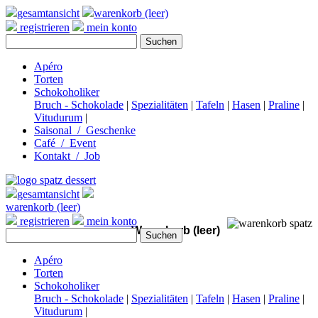
gesamtansicht
warenkorb (leer)
registrieren
mein konto
Apéro
Torten
Schokoholiker
Bruch - Schokolade
|
Spezialitäten
|
Tafeln
|
Hasen
|
Praline
|
Vitudurum
|
Saisonal / Geschenke
Café / Event
Kontakt / Job
gesamtansicht
warenkorb (leer)
registrieren
mein konto
Warenkorb (leer)
Apéro
Torten
Schokoholiker
Bruch - Schokolade
|
Spezialitäten
|
Tafeln
|
Hasen
|
Praline
|
Vitudurum
|