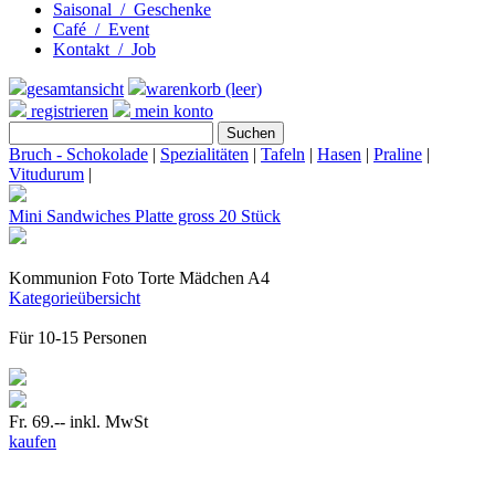
Saisonal / Geschenke
Café / Event
Kontakt / Job
gesamtansicht
warenkorb (leer)
registrieren
mein konto
Bruch - Schokolade
|
Spezialitäten
|
Tafeln
|
Hasen
|
Praline
|
Vitudurum
|
Mini Sandwiches Platte gross 20 Stück
Kommunion Foto Torte Mädchen A4
Kategorieübersicht
Für 10-15 Personen
Fr. 69.--
inkl. MwSt
kaufen