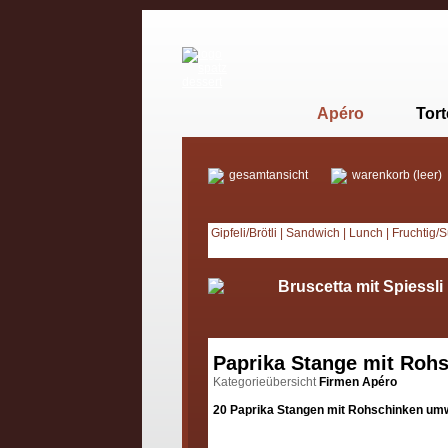
Apéro
Tor
gesamtansicht
warenkorb (leer)
Gipfeli/Brötli
|
Sandwich
|
Lunch
|
Fruchtig/
Bruscetta mit Spiessli
Paprika Stange mit Roh
Kategorieübersicht
Firmen Apéro
20 Paprika Stangen mit Rohschinken umw