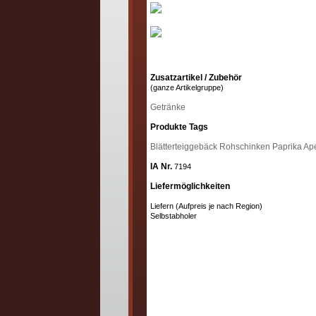
Zusatzartikel / Zubehör
(ganze Artikelgruppe)
Getränke
Produkte Tags
Blätterteiggebäck
Rohschinken
Paprika
Ap
IA Nr.
7194
Liefermöglichkeiten
Liefern (Aufpreis je nach Region)
Selbstabholer