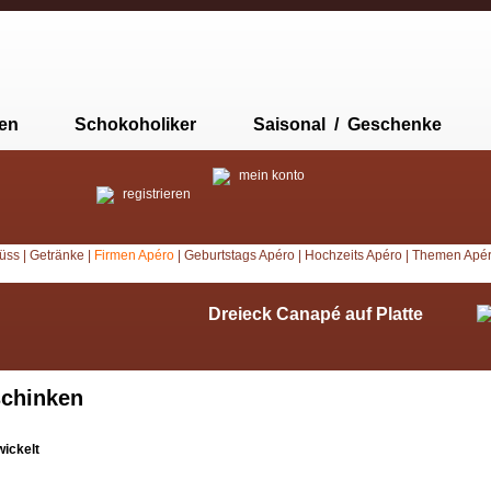
ten
Schokoholiker
Saisonal / Geschenke
mein konto
registrieren
Süss
|
Getränke
|
Firmen Apéro
|
Geburtstags Apéro
|
Hochzeits Apéro
|
Themen Apé
Dreieck Canapé auf Platte
schinken
ickelt