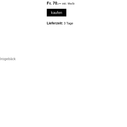
Fr. 70.--
inkl. MwSt
kaufen
Lieferzeit:
3 Tage
érogebäck