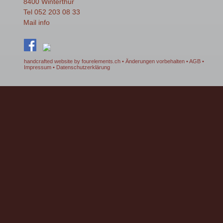
8400 Winterthur
Tel 052 203 08 33
Mail
info
handcrafted website by fourelements.ch
• Änderungen vorbehalten •
AGB
•
Impressum
•
Datenschutzerklärung