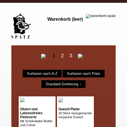
Warenkorb (leer)
1
2
3
Sortieren nach A-Z
Sortieren nach Preis
Standard-Sortierung ↓
Gluten und
Guetzli Platte
Laktosefreies
20 Stück hausgemachte
Patisserie
verpackte Guetzli
Mit Schokoladen Boden
und Créme