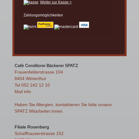
Weiter zur Kasse >
Zahlungsmöglichkeiten
Café Conditorei Bäckerei SPATZ
Frauenfelderstrasse 104
8404 Winterthur
Tel 052 242 12 10
Mail
info
Haben Sie Allergien, kontaktieren Sie bitte unsere
SPATZ Mitarbeiter:innen.
Filiale Rosenberg
Schaffhauserstrasse 152