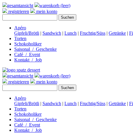
gesamtansicht
warenkorb (leer)
registrieren
mein konto
Apéro
Gipfeli/Brötli
|
Sandwich
|
Lunch
|
Fruchtig/Süss
|
Getränke
|
F
Torten
Schokoholiker
Saisonal / Geschenke
Café / Event
Kontakt / Job
gesamtansicht
warenkorb (leer)
registrieren
mein konto
Apéro
Gipfeli/Brötli
|
Sandwich
|
Lunch
|
Fruchtig/Süss
|
Getränke
|
F
Torten
Schokoholiker
Saisonal / Geschenke
Café / Event
Kontakt / Job