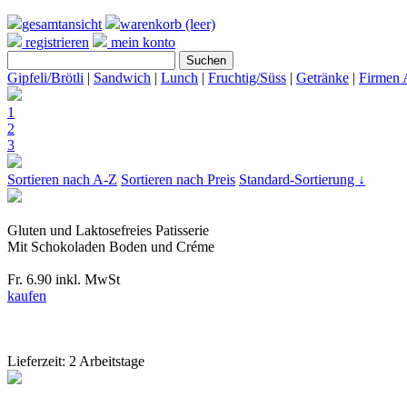
gesamtansicht
warenkorb (leer)
registrieren
mein konto
Gipfeli/Brötli
|
Sandwich
|
Lunch
|
Fruchtig/Süss
|
Getränke
|
Firmen 
1
2
3
Sortieren nach A-Z
Sortieren nach Preis
Standard-Sortierung ↓
Gluten und Laktosefreies Patisserie
Mit Schokoladen Boden und Créme
Fr. 6.90
inkl. MwSt
kaufen
Lieferzeit: 2 Arbeitstage