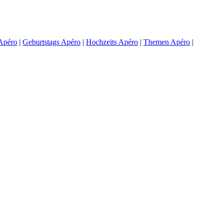
Apéro
|
Geburtstags Apéro
|
Hochzeits Apéro
|
Themen Apéro
|