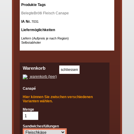
Produkte Tags
BelegteBrötli
Fleisch
Canape
IA Nr.
7031
Liefermöglichkeiten
Liefern (Aufpreis je nach Region)
Selbstabholer
Warenkorb
warenkorb (leer)
Canapé
Hier können Sie zwischen verschiedenen
Varianten wählen.
Menge
Sandwichesfüllungen