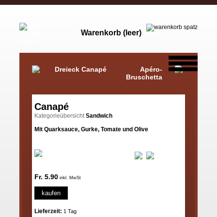
Warenkorb (leer)
Dreieck Canapé
Apéro-
Bruschetta
Canapé
Kategorieübersicht
Sandwich
Mit Quarksauce, Gurke, Tomate und Olive
Fr. 5.90
inkl. MwSt
kaufen
Lieferzeit:
1 Tag