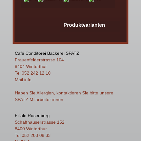
Produktvarianten
Café Conditorei Bäckerei SPATZ
Frauenfelderstrasse 104
8404 Winterthur
Tel 052 242 12 10
Mail
info
Haben Sie Allergien, kontaktieren Sie bitte unsere
SPATZ Mitarbeiter:innen.
Filiale Rosenberg
Schaffhauserstrasse 152
8400 Winterthur
Tel 052 203 08 33