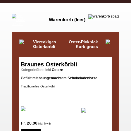
Warenkorb (leer)
Viereckiges
Oster-Picknick
Osterkörbli
Korb gross
Braunes Osterkörbli
Kategorieübersicht
Ostern
Gefüllt mit hausgemachtem Schokoladenhase
Traditionelles Osterköbli
Fr. 20.90
inkl. MwSt