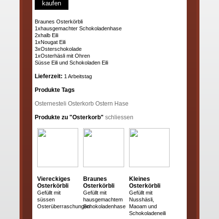
kaufen
Braunes Osterkörbli
1xhausgemachter Schokoladenhase
2xhalb Eili
1xNougat Eili
3xOsterschokolade
1xOsterhäsli mit Ohren
Süsse Eili und Schokoladen Eili
Lieferzeit:
1 Arbeitstag
Produkte Tags
Osternesteli
Osterkorb
Ostern
Hase
Produkte zu "Osterkorb"
schliessen
Viereckiges
Braunes
Kleines
Osterkörbli
Osterkörbli
Osterkörbli
Gefüllt mit
Gefüllt mit
Gefüllt mit
süssen
hausgemachtem
Nusshäsli,
Osterüberraschungen
Schokoladenhase
Maoam und
Schokoladeneili