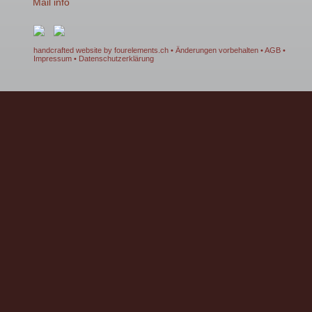
Mail
info
handcrafted website by fourelements.ch
• Änderungen vorbehalten •
AGB
•
Impressum
•
Datenschutzerklärung