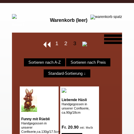
Warenkorb (leer)
1
2
3
Sortieren nach A-Z
Sortieren nach Preis
Standard-Sortierung ↓
Liebende Häsli
Handgegossen in
unserer Confiserie,
ca.90g/18cm
Funny mit Rüebli
Handgegossen in
Fr. 20.90
unserer
inkl. MwSt
Confiserie,ca.130g/17.5cm