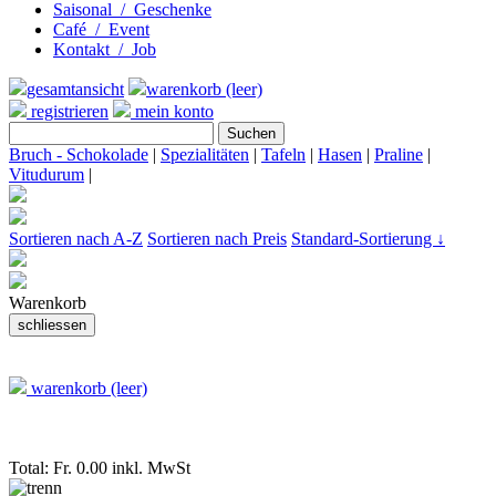
Saisonal / Geschenke
Café / Event
Kontakt / Job
gesamtansicht
warenkorb (leer)
registrieren
mein konto
Bruch - Schokolade
|
Spezialitäten
|
Tafeln
|
Hasen
|
Praline
|
Vitudurum
|
Sortieren nach A-Z
Sortieren nach Preis
Standard-Sortierung ↓
Warenkorb
warenkorb (leer)
Total: Fr. 0.00
inkl. MwSt