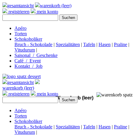
gesamtansicht
warenkorb (leer)
registrieren
mein konto
Apéro
Torten
Schokoholiker
Bruch - Schokolade
|
Spezialitäten
|
Tafeln
|
Hasen
|
Praline
|
Vitudurum
|
Saisonal / Geschenke
Café / Event
Kontakt / Job
gesamtansicht
warenkorb (leer)
registrieren
mein konto
Warenkorb (leer)
Apéro
Torten
Schokoholiker
Bruch - Schokolade
|
Spezialitäten
|
Tafeln
|
Hasen
|
Praline
|
Vitudurum
|