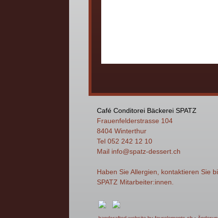
Café Conditorei Bäckerei SPATZ
Frauenfelderstrasse 104
8404 Winterthur
Tel 052 242 12 10
Mail
info
@spatz-dessert.ch
Haben Sie Allergien, kontaktieren Sie b
SPATZ Mitarbeiter:innen.