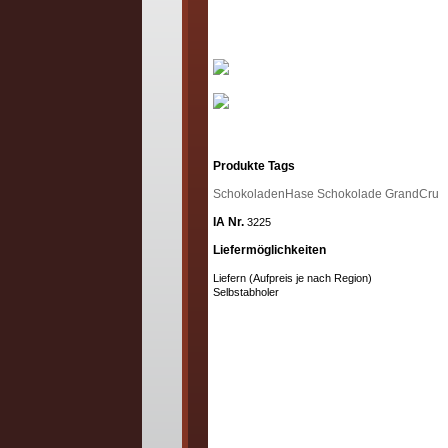
Produkte Tags
SchokoladenHase
Schokolade
GrandCru
IA Nr.
3225
Liefermöglichkeiten
Liefern (Aufpreis je nach Region)
Selbstabholer