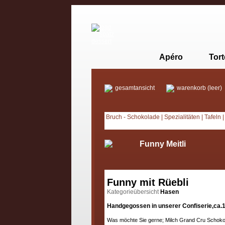
Apéro
Tor
gesamtansicht
warenkorb (leer)
Bruch - Schokolade
|
Spezialitäten
|
Tafeln
Funny Meitli
Funny mit Rüebli
Kategorieübersicht
Hasen
Handgegossen in unserer Confiserie,ca.
Was möchte Sie gerne; Milch Grand Cru Schok