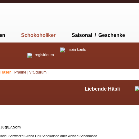
ten
Schokoholiker
Saisonal / Geschenke
mein konto
registrieren
|
Hasen
|
Praline
|
Vitudurum
|
Liebende Häsli
130g/17.5cm
olade, Schwarze Grand Cru Schokolade oder weisse Schokolade