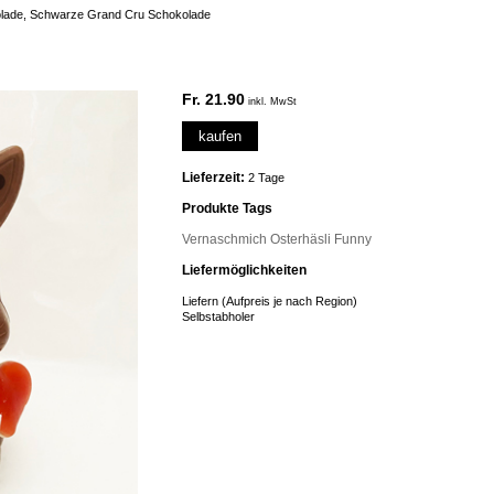
olade, Schwarze Grand Cru Schokolade
Fr. 21.90
inkl. MwSt
kaufen
Lieferzeit:
2 Tage
Produkte Tags
Vernaschmich
Osterhäsli
Funny
Liefermöglichkeiten
Liefern (Aufpreis je nach Region)
Selbstabholer