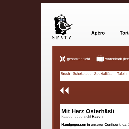
Apéro
Tor
gesamtansicht
warenkorb (lee
Bruch - Schokolade
|
Spezialitäten
|
Tafeln
Mit Herz Osterhäsli
Kategorieübersicht
Hasen
Handgegossen in unserer Confiserie ca. 