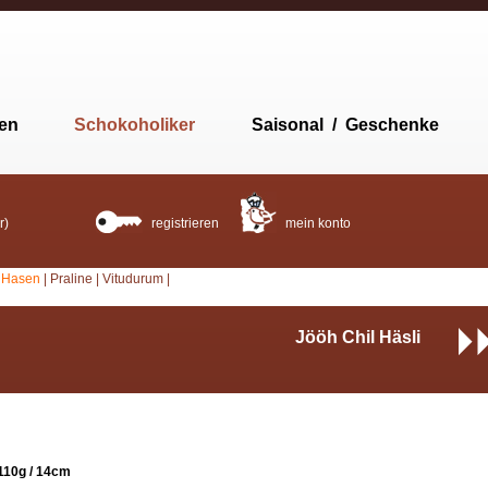
ten
Schokoholiker
Saisonal / Geschenke
r)
registrieren
mein konto
|
Hasen
|
Praline
|
Vitudurum
|
Jööh Chil Häsli
110g / 14cm