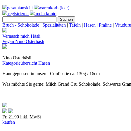
gesamtansicht
warenkorb (leer)
registrieren
mein konto
Bruch - Schokolade
|
Spezialitäten
|
Tafeln
|
Hasen
|
Praline
|
Vitudur
Vernasch mich Häsli
Vegan Nino Osterhäsli
Nino Osterhäsli
Kategorieübersicht
Hasen
Handgegossen in unserer Confiserie ca. 130g / 16cm
Was möchte Sie gerne; Milch Grand Cru Schokolade, Schwarze Gran
Fr. 21.90
inkl. MwSt
kaufen