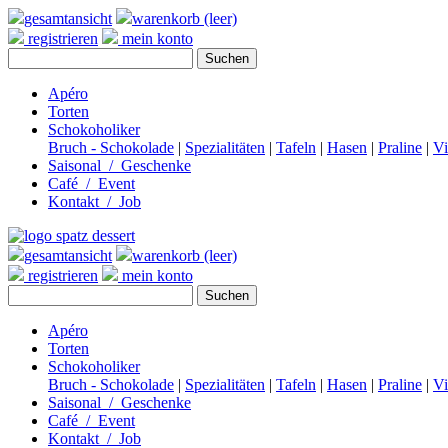
gesamtansicht
warenkorb (leer)
registrieren
mein konto
Apéro
Torten
Schokoholiker
Bruch - Schokolade
|
Spezialitäten
|
Tafeln
|
Hasen
|
Praline
|
V
Saisonal / Geschenke
Café / Event
Kontakt / Job
gesamtansicht
warenkorb (leer)
registrieren
mein konto
Apéro
Torten
Schokoholiker
Bruch - Schokolade
|
Spezialitäten
|
Tafeln
|
Hasen
|
Praline
|
V
Saisonal / Geschenke
Café / Event
Kontakt / Job