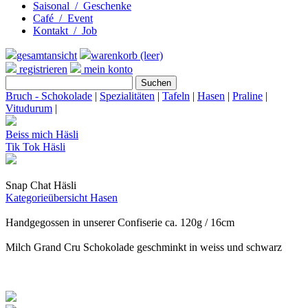
Saisonal / Geschenke
Café / Event
Kontakt / Job
gesamtansicht
warenkorb (leer)
registrieren
mein konto
Bruch - Schokolade
|
Spezialitäten
|
Tafeln
|
Hasen
|
Praline
|
Vitudurum
|
Beiss mich Häsli
Tik Tok Häsli
Snap Chat Häsli
Kategorieübersicht
Hasen
Handgegossen in unserer Confiserie ca. 120g / 16cm
Milch Grand Cru Schokolade geschminkt in weiss und schwarz