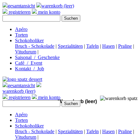
gesamtansicht
warenkorb (leer)
registrieren
mein konto
Apéro
Torten
Schokoholiker
Bruch - Schokolade
|
Spezialitäten
|
Tafeln
|
Hasen
|
Praline
|
Vitudurum
|
Saisonal / Geschenke
Café / Event
Kontakt / Job
gesamtansicht
warenkorb (leer)
registrieren
mein konto
Warenkorb (leer)
Apéro
Torten
Schokoholiker
Bruch - Schokolade
|
Spezialitäten
|
Tafeln
|
Hasen
|
Praline
|
Vitudurum
|