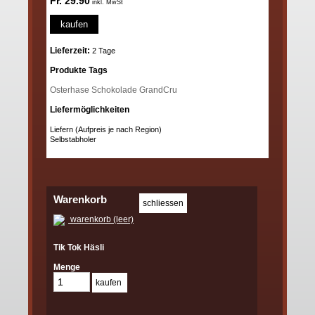
Fr. 29.90
inkl. MwSt
kaufen
Lieferzeit:
2 Tage
Produkte Tags
Osterhase
Schokolade
GrandCru
Liefermöglichkeiten
Liefern (Aufpreis je nach Region)
Selbstabholer
Warenkorb
warenkorb (leer)
Tik Tok Häsli
Menge