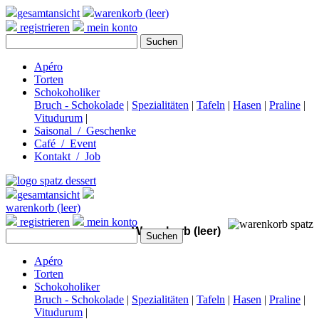
gesamtansicht
warenkorb (leer)
registrieren
mein konto
Apéro
Torten
Schokoholiker
Bruch - Schokolade
|
Spezialitäten
|
Tafeln
|
Hasen
|
Praline
|
Vitudurum
|
Saisonal / Geschenke
Café / Event
Kontakt / Job
gesamtansicht
warenkorb (leer)
registrieren
mein konto
Warenkorb (leer)
Apéro
Torten
Schokoholiker
Bruch - Schokolade
|
Spezialitäten
|
Tafeln
|
Hasen
|
Praline
|
Vitudurum
|