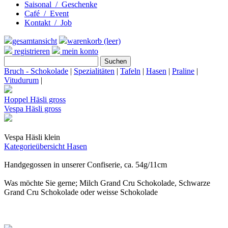
Saisonal / Geschenke
Café / Event
Kontakt / Job
gesamtansicht
warenkorb (leer)
registrieren
mein konto
Bruch - Schokolade
|
Spezialitäten
|
Tafeln
|
Hasen
|
Praline
|
Vitudurum
|
Hoppel Häsli gross
Vespa Häsli gross
Vespa Häsli klein
Kategorieübersicht
Hasen
Handgegossen in unserer Confiserie, ca. 54g/11cm
Was möchte Sie gerne; Milch Grand Cru Schokolade, Schwarze
Grand Cru Schokolade oder weisse Schokolade