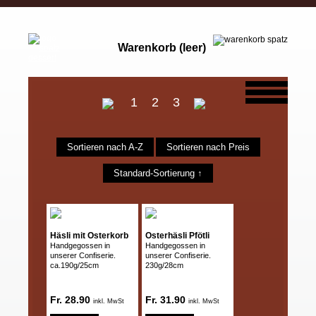
Warenkorb (leer)
1
2
3
Sortieren nach A-Z
Sortieren nach Preis
Standard-Sortierung ↑
Häsli mit Osterkorb
Osterhäsli Pfötli
Handgegossen in
Handgegossen in
unserer Confiserie.
unserer Confiserie.
ca.190g/25cm
230g/28cm
Fr. 28.90
Fr. 31.90
inkl. MwSt
inkl. MwSt