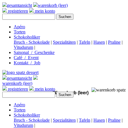
gesamtansicht
warenkorb (leer)
registrieren
mein konto
Apéro
Torten
Schokoholiker
Bruch - Schokolade
|
Spezialitäten
|
Tafeln
|
Hasen
|
Praline
|
Vitudurum
|
Saisonal / Geschenke
Café / Event
Kontakt / Job
gesamtansicht
warenkorb (leer)
registrieren
mein konto
Warenkorb (leer)
Apéro
Torten
Schokoholiker
Bruch - Schokolade
|
Spezialitäten
|
Tafeln
|
Hasen
|
Praline
|
Vitudurum
|