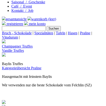
Saisonal / Geschenke
Café / Event
Kontakt / Job
gesamtansicht
warenkorb (leer)
registrieren
mein konto
Bruch - Schokolade
|
Spezialitäten
|
Tafeln
|
Hasen
|
Praline
|
Vitudurum
|
Champagner Truffes
Vanille Truffes
Baylis Truffes
Kategorieübersicht
Praline
Hausgemacht mit feinstem Baylis
Wir verwenden nur die beste Schokolade vom Felchlin (SZ)