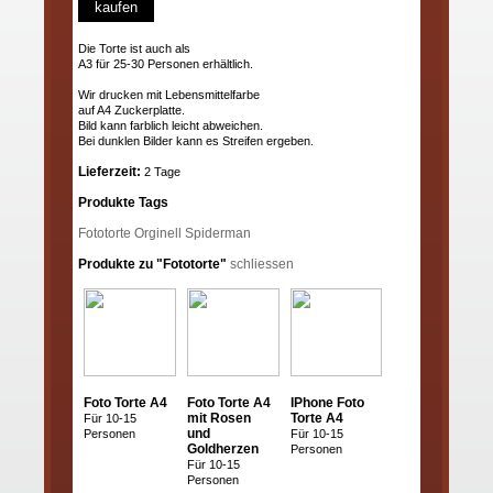
kaufen
Die Torte ist auch als
A3 für 25-30 Personen erhältlich.
Wir drucken mit Lebensmittelfarbe
auf A4 Zuckerplatte.
Bild kann farblich leicht abweichen.
Bei dunklen Bilder kann es Streifen ergeben.
Lieferzeit:
2 Tage
Produkte Tags
Fototorte
Orginell
Spiderman
Produkte zu "Fototorte"
schliessen
Foto Torte A4
Foto Torte A4
IPhone Foto
mit Rosen
Torte A4
Für 10-15
und
Personen
Für 10-15
Goldherzen
Personen
Für 10-15
Personen