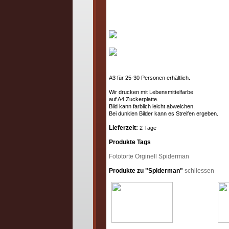
A3 für 25-30 Personen erhältlich.
Wir drucken mit Lebensmittelfarbe
auf A4 Zuckerplatte.
Bild kann farblich leicht abweichen.
Bei dunklen Bilder kann es Streifen ergeben.
Lieferzeit:
2 Tage
Produkte Tags
Fototorte
Orginell
Spiderman
Produkte zu "Spiderman"
schliessen