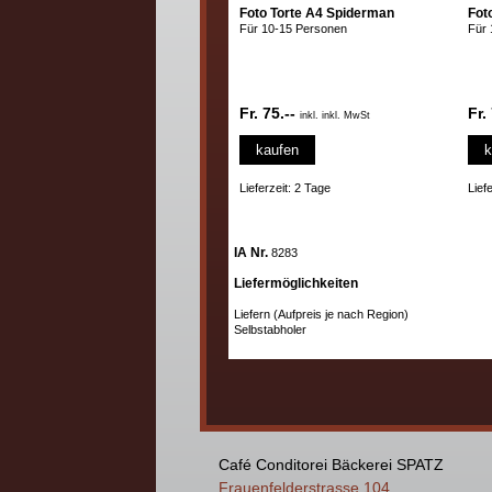
Foto Torte A4 Spiderman
Fot
Für 10-15 Personen
Für 
Fr. 75.--
Fr.
inkl. inkl. MwSt
kaufen
k
Lieferzeit: 2 Tage
Lief
IA Nr.
8283
Liefermöglichkeiten
Liefern (Aufpreis je nach Region)
Selbstabholer
Café Conditorei Bäckerei SPATZ
Frauenfelderstrasse 104