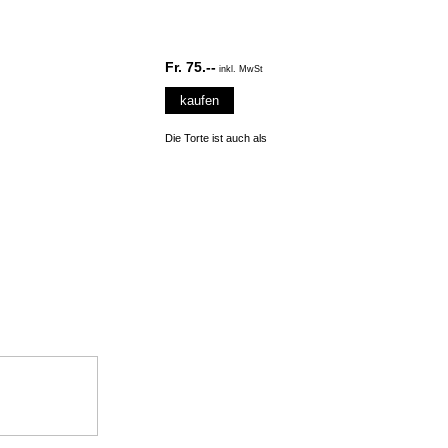
Fr. 75.--
inkl. MwSt
kaufen
Die Torte ist auch als