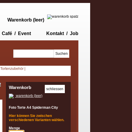
Warenkorb (leer)
Café / Event
Kontakt / Job
|
Tortenzubehör
|
Warenkorb
warenkorb (leer)
Foto Torte A4 Spiderman City
Hier können Sie zwischen
verschiedenen Varianten wählen.
Menge