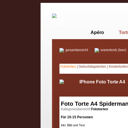
Apéro
Tor
gesamtansicht
warenkorb (leer)
Fototorten
|
Geburtstagstorten
|
Kindertorten
IPhone Foto Torte A4
Foto Torte A4 Spiderman
Kategorieübersicht
Fototorten
Für 10-15 Personen
inkl. Bild und Text