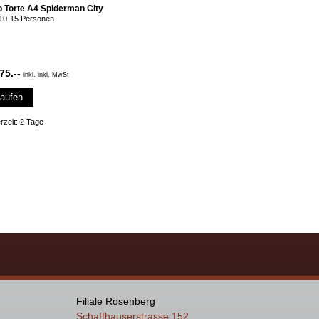
o Torte A4 Spiderman City
10-15 Personen
 75.--
inkl. inkl. MwSt
aufen
erzeit: 2 Tage
Filiale Rosenberg
Schaffhauserstrasse 152