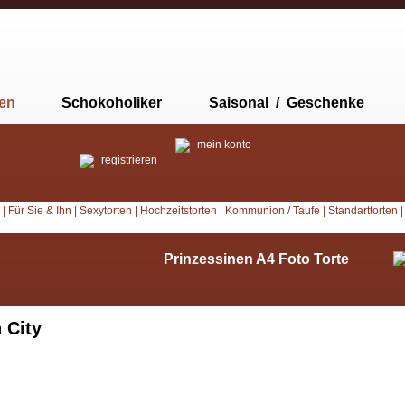
ten
Schokoholiker
Saisonal / Geschenke
mein konto
registrieren
|
Für Sie & Ihn
|
Sexytorten
|
Hochzeitstorten
|
Kommunion / Taufe
|
Standarttorten
Prinzessinen A4 Foto Torte
 City