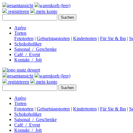
gesamtansicht
warenkorb (leer)
registrieren
mein konto
Apéro
Torten
Fototorten
|
Geburtstagstorten
|
Kindertorten
|
Für Sie & Ihn
|
S
Schokoholiker
Saisonal / Geschenke
Café / Event
Kontakt / Job
gesamtansicht
warenkorb (leer)
registrieren
mein konto
Apéro
Torten
Fototorten
|
Geburtstagstorten
|
Kindertorten
|
Für Sie & Ihn
|
S
Schokoholiker
Saisonal / Geschenke
Café / Event
Kontakt / Job