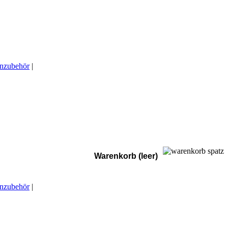
enzubehör
|
Warenkorb (leer)
enzubehör
|