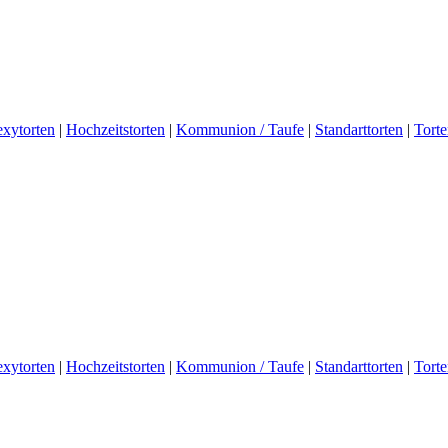
exytorten
|
Hochzeitstorten
|
Kommunion / Taufe
|
Standarttorten
|
Tort
exytorten
|
Hochzeitstorten
|
Kommunion / Taufe
|
Standarttorten
|
Tort