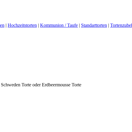
ten
|
Hochzeitstorten
|
Kommunion / Taufe
|
Standarttorten
|
Tortenzube
, Schweden Torte oder Erdbeermousse Torte