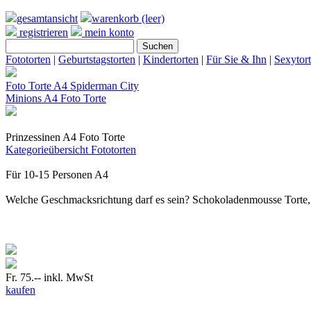
gesamtansicht
warenkorb (leer)
registrieren
mein konto
Fototorten
|
Geburtstagstorten
|
Kindertorten
|
Für Sie & Ihn
|
Sexytor
Foto Torte A4 Spiderman City
Minions A4 Foto Torte
Prinzessinen A4 Foto Torte
Kategorieübersicht
Fototorten
Für 10-15 Personen A4
Welche Geschmacksrichtung darf es sein? Schokoladenmousse Torte
Fr. 75.--
inkl. MwSt
kaufen