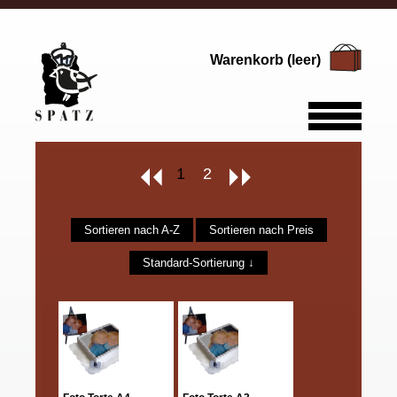
Warenkorb (leer)
1
2
Sortieren nach A-Z
Sortieren nach Preis
Standard-Sortierung ↓