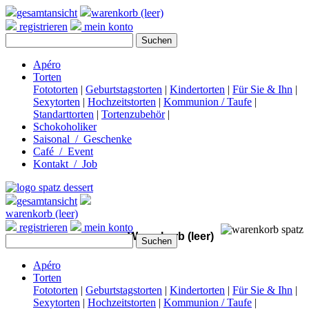
gesamtansicht
warenkorb (leer)
registrieren
mein konto
Apéro
Torten
Fototorten
|
Geburtstagstorten
|
Kindertorten
|
Für Sie & Ihn
|
Sexytorten
|
Hochzeitstorten
|
Kommunion / Taufe
|
Standarttorten
|
Tortenzubehör
|
Schokoholiker
Saisonal / Geschenke
Café / Event
Kontakt / Job
gesamtansicht
warenkorb (leer)
registrieren
mein konto
Warenkorb (leer)
Apéro
Torten
Fototorten
|
Geburtstagstorten
|
Kindertorten
|
Für Sie & Ihn
|
Sexytorten
|
Hochzeitstorten
|
Kommunion / Taufe
|