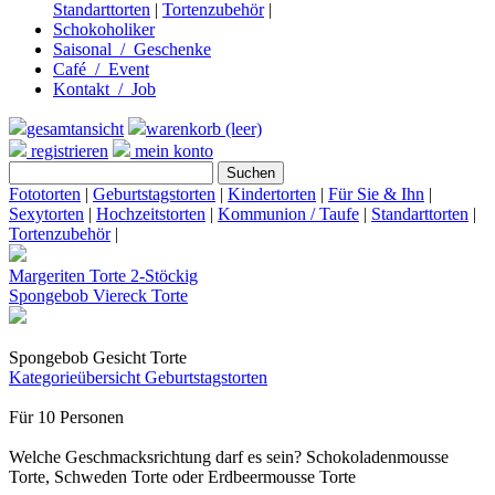
Standarttorten
|
Tortenzubehör
|
Schokoholiker
Saisonal / Geschenke
Café / Event
Kontakt / Job
gesamtansicht
warenkorb (leer)
registrieren
mein konto
Fototorten
|
Geburtstagstorten
|
Kindertorten
|
Für Sie & Ihn
|
Sexytorten
|
Hochzeitstorten
|
Kommunion / Taufe
|
Standarttorten
|
Tortenzubehör
|
Margeriten Torte 2-Stöckig
Spongebob Viereck Torte
Spongebob Gesicht Torte
Kategorieübersicht
Geburtstagstorten
Für 10 Personen
Welche Geschmacksrichtung darf es sein? Schokoladenmousse
Torte, Schweden Torte oder Erdbeermousse Torte