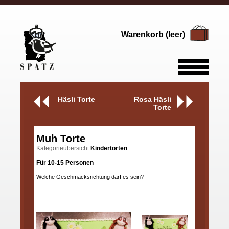
Warenkorb (leer)
Häsli Torte
Rosa Häsli
Torte
Muh Torte
Kategorieübersicht
Kindertorten
Für 10-15 Personen
Welche Geschmacksrichtung darf es sein?