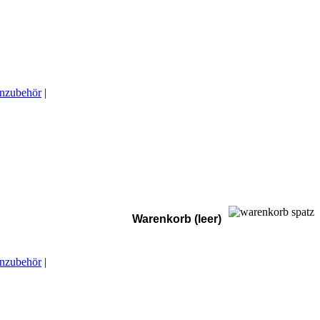
enzubehör
|
Warenkorb (leer)
enzubehör
|