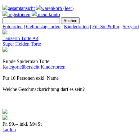
gesamtansicht
warenkorb (leer)
registrieren
mein konto
Fototorten
|
Geburtstagstorten
|
Kindertorten
|
Für Sie & Ihn
|
Sexytor
Tänzerin Torte A4
Super Helden Torte
Runde Spiderman Torte
Kategorieübersicht
Kindertorten
Für 10 Personen exkl. Name
Welche Geschmacksrichtung darf es sein?
Fr. 99.--
inkl. MwSt
kaufen