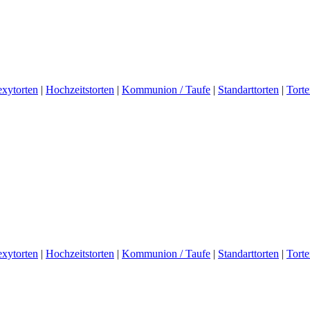
exytorten
|
Hochzeitstorten
|
Kommunion / Taufe
|
Standarttorten
|
Tort
exytorten
|
Hochzeitstorten
|
Kommunion / Taufe
|
Standarttorten
|
Tort