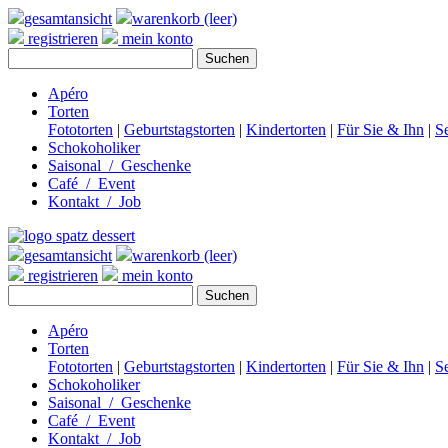
gesamtansicht
warenkorb (leer)
registrieren
mein konto
Apéro
Torten
Fototorten
|
Geburtstagstorten
|
Kindertorten
|
Für Sie & Ihn
|
S
Schokoholiker
Saisonal / Geschenke
Café / Event
Kontakt / Job
gesamtansicht
warenkorb (leer)
registrieren
mein konto
Apéro
Torten
Fototorten
|
Geburtstagstorten
|
Kindertorten
|
Für Sie & Ihn
|
S
Schokoholiker
Saisonal / Geschenke
Café / Event
Kontakt / Job