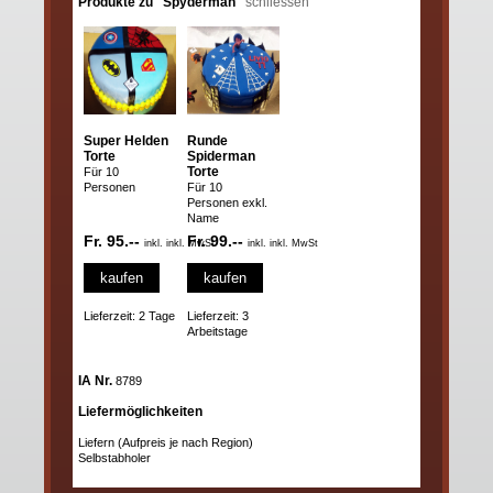
Produkte zu "Spyderman"
schliessen
Super Helden
Runde
Torte
Spiderman
Torte
Für 10
Personen
Für 10
Personen exkl.
Name
Fr. 95.--
Fr. 99.--
inkl. inkl. MwSt
inkl. inkl. MwSt
kaufen
kaufen
Lieferzeit: 2 Tage
Lieferzeit: 3
Arbeitstage
IA Nr.
8789
Liefermöglichkeiten
Liefern (Aufpreis je nach Region)
Selbstabholer