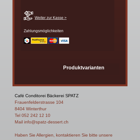
Weiter zur Kasse >
Zahlungsmöglichkeiten
Produktvarianten
Café Conditorei Bäckerei SPATZ
Frauenfelderstrasse 104
8404 Winterthur
Tel 052 242 12 10
Mail
info
@spatz-dessert.ch
Haben Sie Allergien, kontaktieren Sie bitte unsere