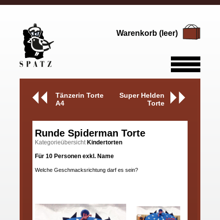
Warenkorb (leer)
Tänzerin Torte
Super Helden
A4
Torte
Runde Spiderman Torte
Kategorieübersicht
Kindertorten
Für 10 Personen exkl. Name
Welche Geschmacksrichtung darf es sein?