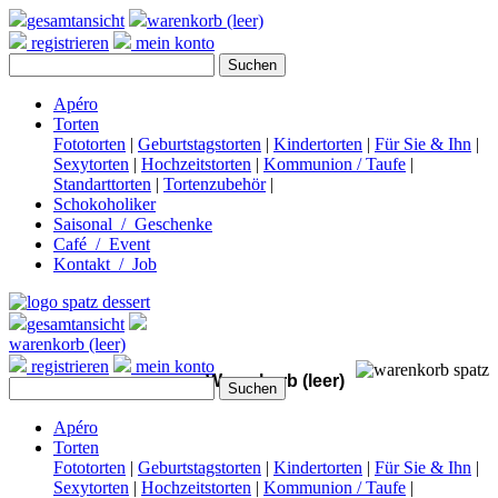
gesamtansicht
warenkorb (leer)
registrieren
mein konto
Apéro
Torten
Fototorten
|
Geburtstagstorten
|
Kindertorten
|
Für Sie & Ihn
|
Sexytorten
|
Hochzeitstorten
|
Kommunion / Taufe
|
Standarttorten
|
Tortenzubehör
|
Schokoholiker
Saisonal / Geschenke
Café / Event
Kontakt / Job
gesamtansicht
warenkorb (leer)
registrieren
mein konto
Warenkorb (leer)
Apéro
Torten
Fototorten
|
Geburtstagstorten
|
Kindertorten
|
Für Sie & Ihn
|
Sexytorten
|
Hochzeitstorten
|
Kommunion / Taufe
|