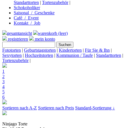
Standarttorten
|
Tortenzubehör
|
Schokoholiker
Saisonal / Geschenke
Café / Event
Kontakt / Job
gesamtansicht
warenkorb (leer)
registrieren
mein konto
Fototorten
|
Geburtstagstorten
|
Kindertorten
|
Für Sie & Ihn
|
Sexytorten
|
Hochzeitstorten
|
Kommunion / Taufe
|
Standarttorten
|
Tortenzubehör
|
1
2
3
4
5
6
Sortieren nach A-Z
Sortieren nach Preis
Standard-Sortierung ↓
Ninjago Torte