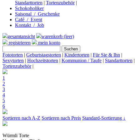
Standarttorten
|
Tortenzubehör
|
Schokoholiker
Saisonal / Geschenke
Café / Event
Kontakt / Job
gesamtansicht
warenkorb (leer)
registrieren
mein konto
Fototorten
|
Geburtstagstorten
|
Kindertorten
|
Für Sie & Ihn
|
Sexytorten
|
Hochzeitstorten
|
Kommunion / Taufe
|
Standarttorten
|
Tortenzubehör
|
1
2
3
4
5
6
Sortieren nach A-Z
Sortieren nach Preis
Standard-Sortierung ↓
Würmli Torte