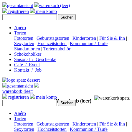
gesamtansicht
warenkorb (leer)
registrieren
mein konto
Apéro
Torten
Fototorten
|
Geburtstagstorten
|
Kindertorten
|
Für Sie & Ihn
|
Sexytorten
|
Hochzeitstorten
|
Kommunion / Taufe
|
Standarttorten
|
Tortenzubehör
|
Schokoholiker
Saisonal / Geschenke
Café / Event
Kontakt / Job
gesamtansicht
warenkorb (leer)
registrieren
mein konto
Warenkorb (leer)
Apéro
Torten
Fototorten
|
Geburtstagstorten
|
Kindertorten
|
Für Sie & Ihn
|
Sexytorten
|
Hochzeitstorten
|
Kommunion / Taufe
|