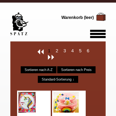
Warenkorb (leer)
1
2
3
4
5
6
Sortieren nach A-Z
Sortieren nach Preis
Standard-Sortierung ↓