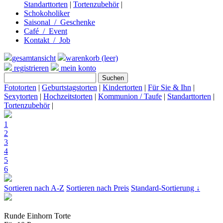
Standarttorten
|
Tortenzubehör
|
Schokoholiker
Saisonal / Geschenke
Café / Event
Kontakt / Job
gesamtansicht
warenkorb (leer)
registrieren
mein konto
Fototorten
|
Geburtstagstorten
|
Kindertorten
|
Für Sie & Ihn
|
Sexytorten
|
Hochzeitstorten
|
Kommunion / Taufe
|
Standarttorten
|
Tortenzubehör
|
1
2
3
4
5
6
Sortieren nach A-Z
Sortieren nach Preis
Standard-Sortierung ↓
Runde Einhorn Torte