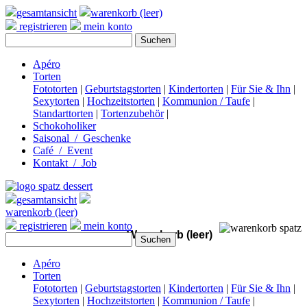
gesamtansicht
warenkorb (leer)
registrieren
mein konto
Apéro
Torten
Fototorten
|
Geburtstagstorten
|
Kindertorten
|
Für Sie & Ihn
|
Sexytorten
|
Hochzeitstorten
|
Kommunion / Taufe
|
Standarttorten
|
Tortenzubehör
|
Schokoholiker
Saisonal / Geschenke
Café / Event
Kontakt / Job
gesamtansicht
warenkorb (leer)
registrieren
mein konto
Warenkorb (leer)
Apéro
Torten
Fototorten
|
Geburtstagstorten
|
Kindertorten
|
Für Sie & Ihn
|
Sexytorten
|
Hochzeitstorten
|
Kommunion / Taufe
|