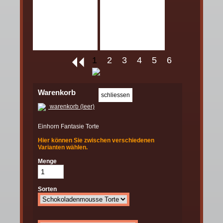
1
2
3
4
5
6
Warenkorb
warenkorb (leer)
Einhorn Fantasie Torte
Hier können Sie zwischen verschiedenen
Varianten wählen.
Menge
Sorten