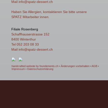
Mail
info
@spatz-dessert.ch
Haben Sie Allergien, kontaktieren Sie bitte unsere
SPATZ Mitarbeiter:innen.
Filiale Rosenberg
Schaffhauserstrasse 152
8400 Winterthur
Tel 052 203 08 33
Mail
info
@spatz-dessert.ch
handcrafted website by fourelements.ch
• Änderungen vorbehalten •
AGB
•
Impressum
•
Datenschutzerklärung