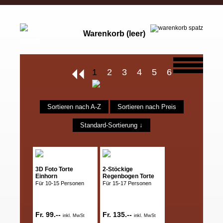
Warenkorb (leer)
1
2
3
4
5
6
Sortieren nach A-Z
Sortieren nach Preis
Standard-Sortierung ↓
3D Foto Torte
2-Stöckige
Einhorn
Regenbogen Torte
Für 10-15 Personen
Für 15-17 Personen
Fr. 99.--
Fr. 135.--
inkl. MwSt
inkl. MwSt