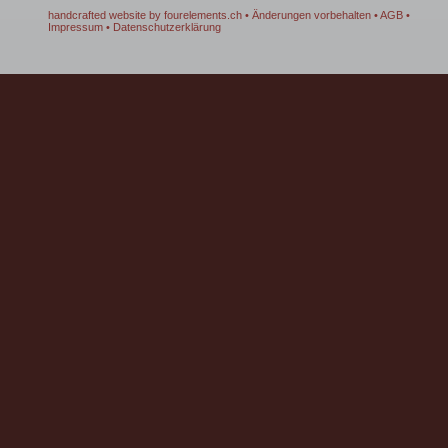
handcrafted website by fourelements.ch
• Änderungen vorbehalten •
AGB
•
Impressum
•
Datenschutzerklärung